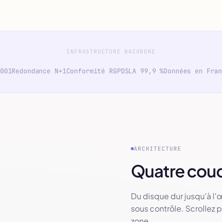
INFRASTRUCTURE BACKBONE
001
Redondance N+1
Conformité RGPD
SLA 99,9 %
Données en Fra
ARCHITECTURE
Quatre cou
Du disque dur jusqu'à l'œ
sous contrôle. Scrollez 
zone.