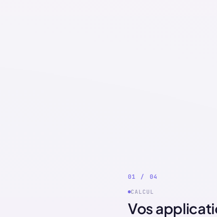
0
1
/
0
4
CALCUL
Vos applicat