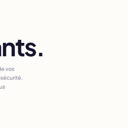
nts.
de vos
sécurité,
ous