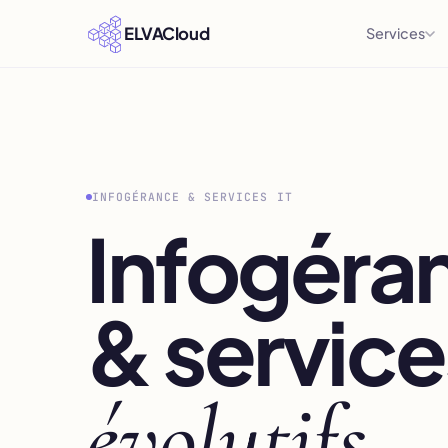
ELVACloud
Services
INFOGÉRANCE & SERVICES IT
Infogéra
& services
évolutifs