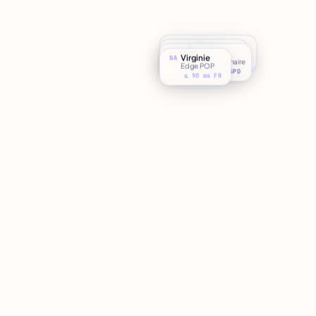
Helsinki
EU-N
Francfort
EU-C
Paris
Backup externalisé
FR
Virginie
Réplication sync
NA
Datacenter primaire
Énergie verte
Edge POP
Hub UE
NIS2
ISO 27001
RGPD
≤ 90 ms FR