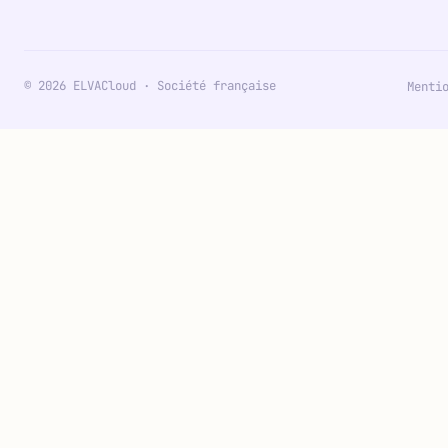
© 2026 ELVACloud · Société française
Menti