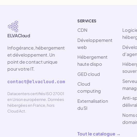
SERVICES
CDN
Logicie
ELVACloud
héber
Développement
web
Dével
Infogérance, hébergement
d'agen
et développement. Un
Hébergement
point de contact unique
haute dispo
Héber
pour votre IT.
souver
GED cloud
Serveur
contact@elvacloud.com
Cloud
manag
computing
Datacenters certifiés ISO 27001
Anti-s
en Union européenne. Données
Externalisation
délivra
hébergées en France, hors
du SI
Cloud Act.
Noms 
domai
Tout le catalogue →