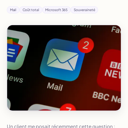
Mail
Coût total
Microsoft 365
Souveraineté
Un client me posait récemment cette question :