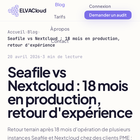
Blog
Connexion
ELVACloud
Demander un audit
Tarifs
À propos
Accueil
›
Blog
›
Seafile vs Nextcloud : 18 mois en production,
Contact
retour d'expérience
20 avril 2026
·
3 min de lecture
Seafile vs
Nextcloud : 18 mois
en production,
retour d'expérience
Retour terrain après 18 mois d'opération de plusieurs
instances Seafile et Nextcloud chez des clients PME :