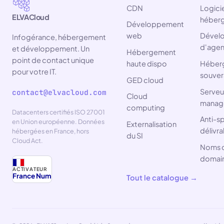
CDN
Logicie
ELVACloud
héber
Développement
web
Dével
Infogérance, hébergement
d'agen
et développement. Un
Hébergement
point de contact unique
haute dispo
Héber
pour votre IT.
souver
GED cloud
Serveur
contact@elvacloud.com
Cloud
manag
computing
Datacenters certifiés ISO 27001
Anti-s
en Union européenne. Données
Externalisation
délivra
hébergées en France, hors
du SI
Cloud Act.
Noms 
domai
ACTIVATEUR
France Num
Tout le catalogue →