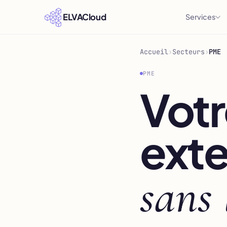
ELVACloud
Services
Accueil
›
Secteurs
›
PME
PME
Votr
exte
sans 