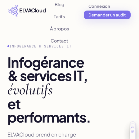
Blog
Connexion
ELVACloud
Demander un audit
Tarifs
À propos
Contact
INFOGÉRANCE & SERVICES IT
Infogérance
& services IT,
évolutifs
et
performants.
EU-N
EU-C
P
FR
V
Da
NA
ELVACloud prend en charge
E